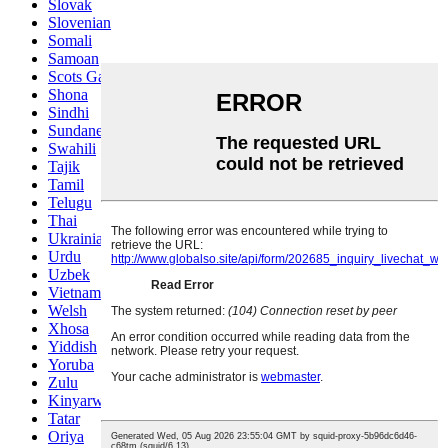
Slovak
Slovenian
Somali
Samoan
Scots Gaelic
Shona
Sindhi
Sundanese
Swahili
Tajik
Tamil
Telugu
Thai
Ukrainian
Urdu
Uzbek
Vietnamese
Welsh
Xhosa
Yiddish
Yoruba
Zulu
Kinyarwanda
Tatar
Oriya