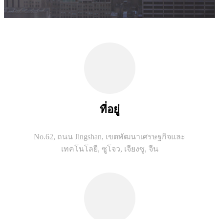
ที่อยู่
No.62, ถนน Jingshan, เขตพัฒนาเศรษฐกิจและ
เทคโนโลยี, ซูโจว, เจียงซู, จีน