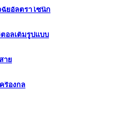
ิจฉัยอัลตราโซนิก
ิจิตอลเต็มรูปแบบ
้สาย
ครื่องกล