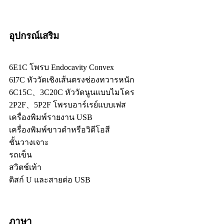
อุปกรณ์เสริม
6E1C โพรบ Endocavity Convex
6I7C หัววัดเชิงเส้นตรงช่องทวารหนัก
6C15C、3C20C หัววัดนูนแบบไมโคร
2P2F、5P2F โพรบอาร์เรย์แบบเฟส
เครื่องพิมพ์รายงาน USB
เครื่องพิมพ์ขาวดำหรือวิดีโอสี
ชั้นวางเจาะ
รถเข็น
สวิตช์เท้า
ดิสก์ U และสายต่อ USB
ภาษา