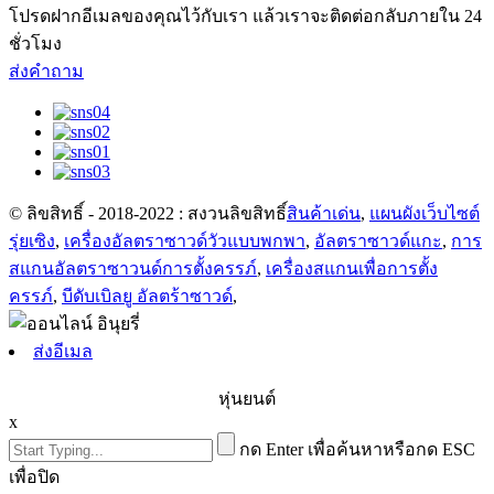
โปรดฝากอีเมลของคุณไว้กับเรา แล้วเราจะติดต่อกลับภายใน 24
ชั่วโมง
ส่งคำถาม
© ลิขสิทธิ์ - 2018-2022 : สงวนลิขสิทธิ์
สินค้าเด่น
,
แผนผังเว็บไซต์
รุ่ยเซิง
,
เครื่องอัลตราซาวด์วัวแบบพกพา
,
อัลตราซาวด์แกะ
,
การ
สแกนอัลตราซาวนด์การตั้งครรภ์
,
เครื่องสแกนเพื่อการตั้ง
ครรภ์
,
บีดับเบิลยู อัลตร้าซาวด์
,
ส่งอีเมล
หุ่นยนต์
x
กด Enter เพื่อค้นหาหรือกด ESC
เพื่อปิด