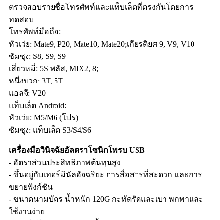
ตรวจสอบรายชื่อโทรศัพท์และแท็บเล็ตที่ตรงกันโดยการ
ทดสอบ
โทรศัพท์มือถือ:
หัวเว่ย: Mate9, P20, Mate10, Mate20;เกียรติยศ 9, V9, V10
ซัมซุง: S8, S9, S9+
เสี่ยวหมี่: 5S พลัส, MIX2, 8;
หนึ่งบวก: 3T, 5T
แอลจี: V20
แท็บเล็ต Android:
หัวเว่ย: M5/M6 (โปร)
ซัมซุง: แท็บเล็ต S3/S4/S6
เครื่องมือวินิจฉัยอัลตราโซนิกโพรบ USB
- อัตราส่วนประสิทธิภาพต้นทุนสูง
- ขึ้นอยู่กับเทอร์มินัลอัจฉริยะ การสื่อสารที่สะดวก และการ
ขยายฟังก์ชัน
- ขนาดนามบัตร น้ำหนัก 120G กะทัดรัดและเบา พกพาและ
ใช้งานง่าย