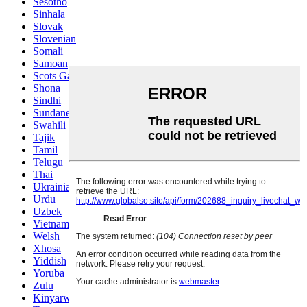
Sesotho
Sinhala
Slovak
Slovenian
Somali
Samoan
Scots Gaelic
Shona
Sindhi
Sundanese
Swahili
Tajik
Tamil
Telugu
Thai
Ukrainian
Urdu
Uzbek
Vietnamese
Welsh
Xhosa
Yiddish
Yoruba
Zulu
Kinyarwanda