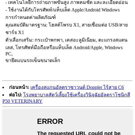
- เทคโนโลยีการถ่ายภาพขั้นสูง ภาพคมชัด และละเอียดอ่อน
- ใช้งานได้กับโทรศัพท์/แท็บเล็ต Apple/Android Windows
การกำหนดค่าผลิตภัณฑ์
คุณสมบัติมาตรฐาน: โฮสต์โพรบ X1, สายเชื่อมต่อ USB/สาย
ชาร์จ X1
ตัวเลือกเสริม: กระเป๋าพกพา, เคสอะลูมิเนียม, ตะแกรงสแตน
เลส, โทรศัพท์มือถือหรือแท็บเล็ต Android/Apple, Windows
PC,
ขายึดแบนรถเข็นขนาดเล็ก
ก่อนหน้า:
เครื่องสแกนอัลตราซาวนด์ Doppler ไร้สาย C6
ต่อไป:
โรงพยาบาลสัตว์เลี้ยงใช้เครื่องวินิจฉัยอัลตราโซนิกสี
P50 VETERINARY