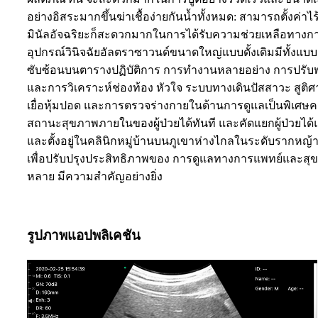
อย่างอิสระมากขึ้นฆ่าเชื้อง่ายกันน้ำทั้งหมด: สามารถตั้งค
มินัลอัจฉริยะก็สะดวกมากในการได้รับความช่วยเหลือทาง
อุปกรณ์วินิจฉัยอัลตราซาวนด์ขนาดใหญ่แบบดั้งเดิมมีทั้งแบ
ซับซ้อนบนตารางปฏิบัติการ การทำงานหลายอย่าง การปรับพ
และการวิเคราะห์ช่องท้อง หัวใจ ระบบทางเดินปัสสาวะ สูติ
เยื่อหุ้มปอด และการตรวจร่างกายในด้านการดูแลเป็นพิเศษคว
สถานะสุขภาพภายในของผู้ป่วยได้ทันที และคัดแยกผู้ป่วยได
และตั้งอยู่ในคลินิกหมู่บ้านบนภูเขาห่างไกลในระดับรากหญ้
เพื่อปรับปรุงประสิทธิภาพของ การดูแลทางการแพทย์และส
หลาย มีความสำคัญอย่างยิ่ง
รูปภาพแอปพลิเคชัน