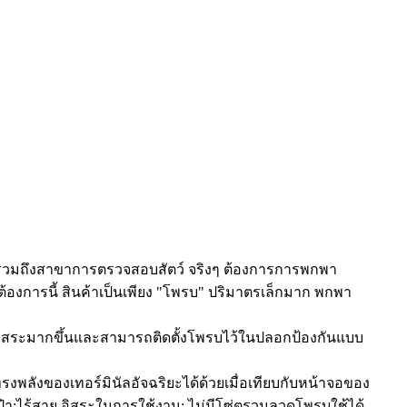
รวมถึงสาขาการตรวจสอบสัตว์ จริงๆ ต้องการการพกพา
องการนี้ สินค้าเป็นเพียง "โพรบ" ปริมาตรเล็กมาก พกพา
อิสระมากขึ้นและสามารถติดตั้งโพรบไว้ในปลอกป้องกันแบบ
งพลังของเทอร์มินัลอัจฉริยะได้ด้วยเมื่อเทียบกับหน้าจอของ
๋า;ไร้สาย อิสระในการใช้งาน: ไม่มีโซ่ตรวนลวดโพรบใช้ได้