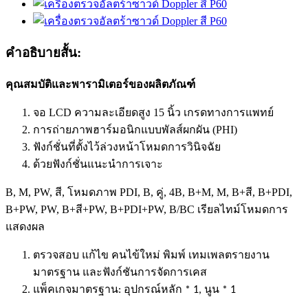
คำอธิบายสั้น:
คุณสมบัติและพารามิเตอร์ของผลิตภัณฑ์
จอ LCD ความละเอียดสูง 15 นิ้ว เกรดทางการแพทย์
การถ่ายภาพฮาร์มอนิกแบบพัลส์ผกผัน (PHI)
ฟังก์ชั่นที่ตั้งไว้ล่วงหน้าโหมดการวินิจฉัย
ด้วยฟังก์ชั่นแนะนำการเจาะ
B, M, PW, สี, โหมดภาพ PDI, B, คู่, 4B, B+M, M, B+สี, B+PDI,
B+PW, PW, B+สี+PW, B+PDI+PW, B/BC เรียลไทม์
โหมดการ
แสดงผล
ตรวจสอบ แก้ไข คนไข้ใหม่ พิมพ์ เทมเพลตรายงาน
มาตรฐาน และฟังก์ชันการจัดการเคส
แพ็คเกจมาตรฐาน: อุปกรณ์หลัก * 1, นูน * 1