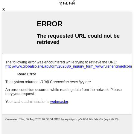
หุ่นยนต์
x