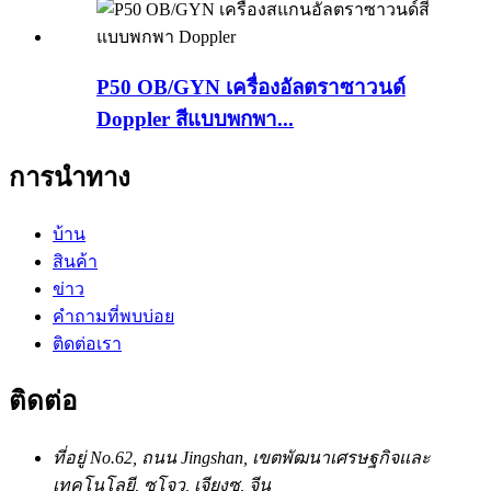
P50 OB/GYN เครื่องอัลตราซาวนด์
Doppler สีแบบพกพา...
การนำทาง
บ้าน
สินค้า
ข่าว
คำถามที่พบบ่อย
ติดต่อเรา
ติดต่อ
ที่อยู่
No.62, ถนน Jingshan, เขตพัฒนาเศรษฐกิจและ
เทคโนโลยี, ซูโจว, เจียงซู, จีน