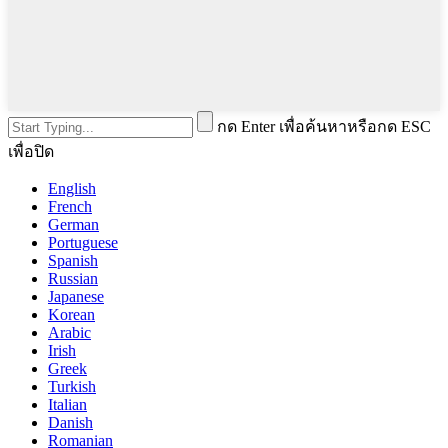
กด Enter เพื่อค้นหาหรือกด ESC
เพื่อปิด
English
French
German
Portuguese
Spanish
Russian
Japanese
Korean
Arabic
Irish
Greek
Turkish
Italian
Danish
Romanian