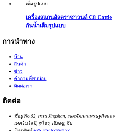
เครื่องสแกนอัลตราซาวนด์ C8 Cattle
กันน้ำเต็มรูปแบบ
การนำทาง
บ้าน
สินค้า
ข่าว
คำถามที่พบบ่อย
ติดต่อเรา
ติดต่อ
ที่อยู่
No.62, ถนน Jingshan, เขตพัฒนาเศรษฐกิจและ
เทคโนโลยี, ซูโจว, เจียงซู, จีน
โทรศัพท์
+86-516-83556123