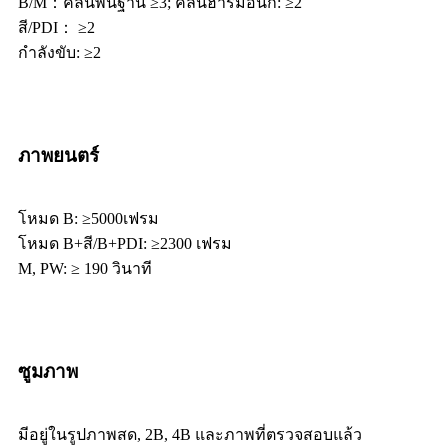
B/M：คลื่นพื้นฐาน ≥3; คลื่นฮาร์มอนิก: ≥2
สี/PDI： ≥2
กำลังขับ: ≥2
ภาพยนตร์
โหมด B: ≥5000เฟรม
โหมด B+สี/B+PDI: ≥2300 เฟรม
M, PW: ≥ 190 วินาที
ซูมภาพ
มีอยู่ในรูปภาพสด, 2B, 4B และภาพที่ตรวจสอบแล้ว