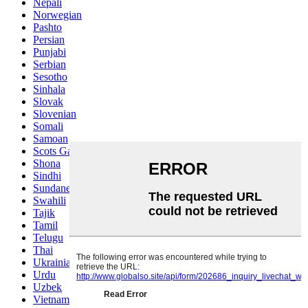
Nepali
Norwegian
Pashto
Persian
Punjabi
Serbian
Sesotho
Sinhala
Slovak
Slovenian
Somali
Samoan
Scots Gaelic
Shona
Sindhi
Sundanese
Swahili
Tajik
Tamil
Telugu
Thai
Ukrainian
Urdu
Uzbek
Vietnamese