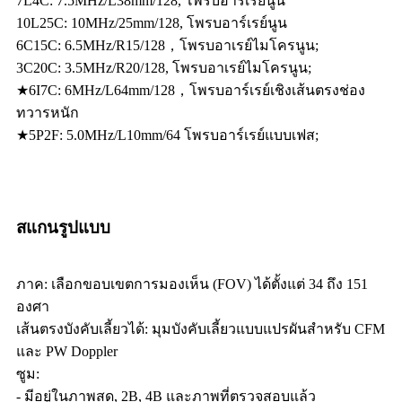
7L4C: 7.5MHz/L38mm/128, โพรบอาร์เรย์นูน
10L25C: 10MHz/25mm/128, โพรบอาร์เรย์นูน
6C15C: 6.5MHz/R15/128，โพรบอาเรย์ไมโครนูน;
3C20C: 3.5MHz/R20/128, โพรบอาเรย์ไมโครนูน;
★6I7C: 6MHz/L64mm/128，โพรบอาร์เรย์เชิงเส้นตรงช่อง
ทวารหนัก
★5P2F: 5.0MHz/L10mm/64 โพรบอาร์เรย์แบบเฟส;
สแกนรูปแบบ
ภาค: เลือกขอบเขตการมองเห็น (FOV) ได้ตั้งแต่ 34 ถึง 151
องศา
เส้นตรงบังคับเลี้ยวได้: มุมบังคับเลี้ยวแบบแปรผันสำหรับ CFM
และ PW Doppler
ซูม:
- มีอยู่ในภาพสด, 2B, 4B และภาพที่ตรวจสอบแล้ว