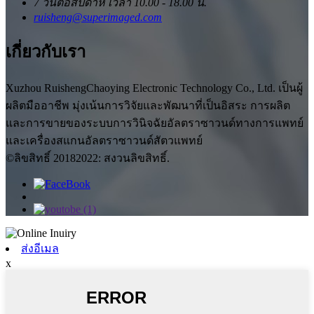
7 วันต่อสัปดาห์ เวลา 10.00 - 18.00 น.
ruisheng@superimaged.com
เกี่ยวกับเรา
Xuzhou RuishengChaoying Electronic Technology Co., Ltd. เป็นผู้
ผลิตมืออาชีพ มุ่งเน้นการวิจัยและพัฒนาที่เป็นอิสระ การผลิต
และการขายของระบบการวินิจฉัยอัลตราซาวนด์ทางการแพทย์
และเครื่องสแกนอัลตราซาวนด์สัตวแพทย์
©ลิขสิทธิ์ 20182022: สงวนลิขสิทธิ์.
ส่งอีเมล
x