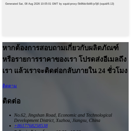
หากต้องการสอบถามเกี่ยวกับผลิตภัณฑ์
หรือรายการราคาของเรา โปรดส่งอีเมลถึง
เรา แล้วเราจะติดต่อกลับภายใน 24 ชั่วโมง
ติดตาม
ติดต่อ
No.62, Jingshan Road, Economic and Technological
Development District, Xuzhou, Jiangsu, China
+8617768258538