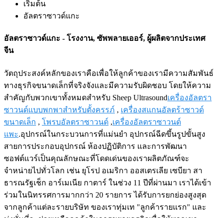
เริ่มต้น
อัลตราซาวด์แกะ
อัลตราซาวด์แกะ - โรงงาน, ซัพพลายเออร์, ผู้ผลิตจากประเทศ
จีน
วัตถุประสงค์หลักของเราคือเพื่อให้ลูกค้าของเรามีความสัมพันธ์
ทางธุรกิจขนาดเล็กที่จริงจังและมีความรับผิดชอบ โดยให้ความ
สำคัญกับพวกเขาทั้งหมดสำหรับ Sheep Ultrasound
เครื่องอัลตรา
ซาวนด์แบบพกพาสำหรับตั้งครรภ์
,
เครื่องสแกนอัลตร้าซาวด์
ขนาดเล็ก
,
โพรบอัลตราซาวนด์
,
เครื่องอัลตราซาวนด์
แพะ
.อุปกรณ์ในกระบวนการที่แม่นยำ อุปกรณ์ฉีดขึ้นรูปขั้นสูง
สายการประกอบอุปกรณ์ ห้องปฏิบัติการ และการพัฒนา
ซอฟต์แวร์เป็นคุณลักษณะที่โดดเด่นของเราผลิตภัณฑ์จะ
จำหน่ายไปทั่วโลก เช่น ยุโรป อเมริกา ออสเตรเลีย เซบียา สา
ธารณรัฐเช็ก อาร์เมเนีย กาตาร์ ในช่วง 11 ปีที่ผ่านมา เราได้เข้า
ร่วมในนิทรรศการมากกว่า 20 รายการ ได้รับการยกย่องสูงสุด
จากลูกค้าแต่ละรายบริษัท ของเราทุ่มเท "ลูกค้ารายแรก" และ